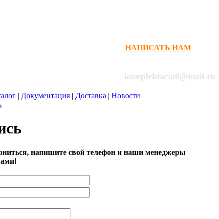
НАПИСАТЬ НАМ
НЕ ДОЗВОНИЛИСЬ?
+7(916)122-10-25
komplektacia0@mail.ru
талог
|
Документация
|
Доставка
|
Новости
ь
ись
вониться, напишите свой телефон и наши менеджеры
вами!