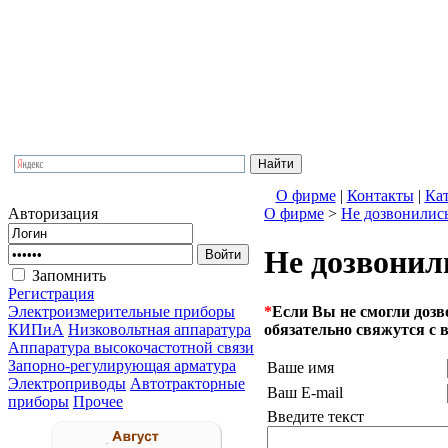
ООО Фирма
Комплектация
Прайс-лист
О фирме
|
Контакты
|
Кa
Авторизация
О фирме
>
Не дозвонилис
Не дозвонил
Запомнить
Регистрация
*
Если Вы не смогли доз
Электроизмерительные приборы
обязательно свяжутся с 
КИПиА
Низковольтная аппаратура
Аппаратура высокочастотной связи
Запорно-регулирующая арматура
Ваше имя
Электроприводы
Автотракторные
Ваш E-mail
приборы
Прочее
Введите текст