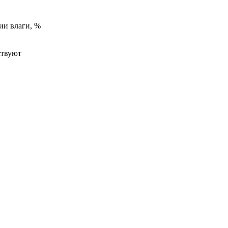
ии влаги, %
ствуют