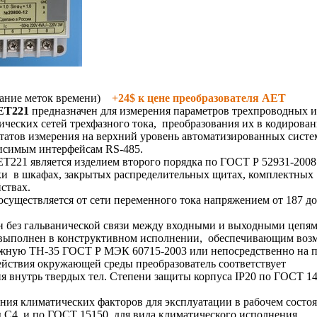
ание меток времени)
+24$ к цене преобразователя АЕТ
ET221
предназначен для измерения параметров трехпроводных 
ческих сетей трехфазного тока,
преобразования их в кодирова
ьтатов измерения на верхний уровень автоматизированных систе
висимым интерфейсам RS-485.
T221 является изделием второго порядка по ГОСТ Р 52931-2008
ки
в шкафах, закрытых распределительных щитах, комплектных
ствах.
осуществляется от сети переменного тока напряжением от 187 до
н без гальванической связи между входными и выходными цепям
выполнен в конструктивном исполнении,
обеспечивающим воз
ажную ТН-35 ГОСТ Р МЭК 60715-2003 или непосредственно на п
йствия окружающей среды преобразователь соответствует
 внутрь твердых тел. Степени защиты корпуса IP20 по ГОСТ 1
ния климатических факторов для эксплуатации в рабочем сост
ы С4
и по ГОСТ 15150
для вида климатического исполнения