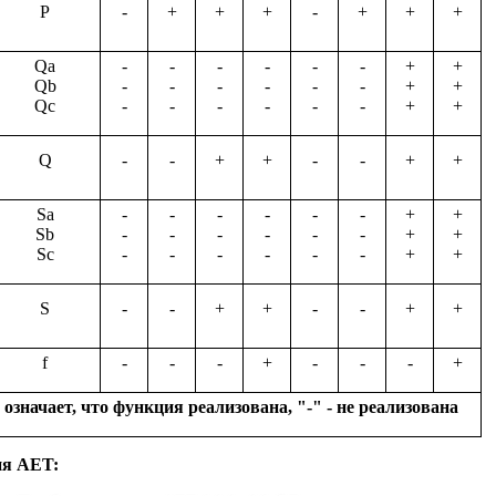
P
-
+
+
+
-
+
+
+
Qa
-
-
-
-
-
-
+
+
Qb
-
-
-
-
-
-
+
+
Qc
-
-
-
-
-
-
+
+
Q
-
-
+
+
-
-
+
+
Sa
-
-
-
-
-
-
+
+
Sb
-
-
-
-
-
-
+
+
Sc
-
-
-
-
-
-
+
+
S
-
-
+
+
-
-
+
+
f
-
-
-
+
-
-
-
+
значает, что функция реализована, "-" - не реализована
ия AET: