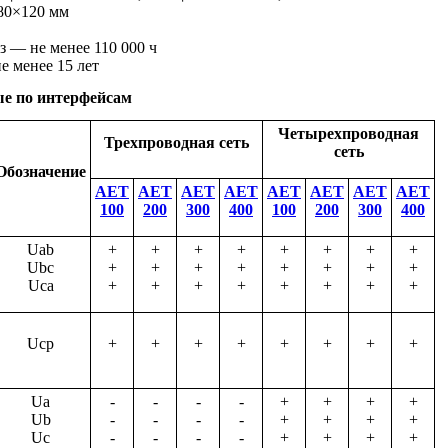
80×120 мм
з — не менее 110 000 ч
 менее 15 лет
е по интерфейсам
Четырехпроводная
Трехпроводная сеть
сеть
Обозначение
АЕТ
АЕТ
АЕТ
АЕТ
АЕТ
АЕТ
АЕТ
АЕТ
100
200
300
400
100
200
300
400
Uab
+
+
+
+
+
+
+
+
Ubc
+
+
+
+
+
+
+
+
Uca
+
+
+
+
+
+
+
+
Uср
+
+
+
+
+
+
+
+
Ua
-
-
-
-
+
+
+
+
Ub
-
-
-
-
+
+
+
+
Uc
-
-
-
-
+
+
+
+