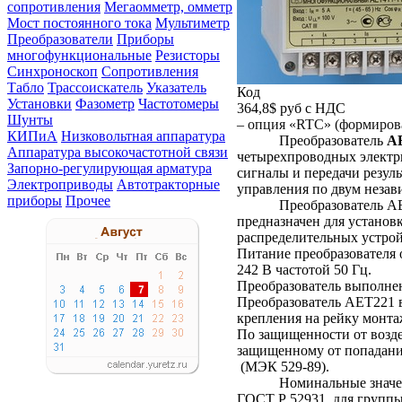
сопротивления
Мегаомметр, омметр
Мост постоянного тока
Мультиметр
Преобразователи
Приборы
многофункциональные
Резисторы
Синхроноскоп
Сопротивления
Табло
Трассоискатель
Указатель
Код
Установки
Фазометр
Частотомеры
364,8$
руб с НДС
Шунты
– опция «RTC» (формиров
КИПиА
Низковольтная аппаратура
Преобразователь
A
Аппаратура высокочастотной связи
четырехпроводных электри
Запорно-регулирующая арматура
сигналы и передачи резул
Электроприводы
Автотракторные
управления по двум неза
приборы
Прочее
Преобразователь AE
предназначен для установ
распределительных устрой
Питание преобразователя 
242 В частотой 50 Гц.
Преобразователь выполне
Преобразователь AET221 
крепления на рейку монт
По защищенности от возде
защищенному от попадания
(МЭК 529-89).
Номинальные значе
ГОСТ Р 52931
для групп