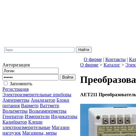
ООО Фирма
Комплектация
Прайс-лист
О фирме
|
Контакты
|
Кa
Авторизация
О фирме
>
Кaталог
>
Элек
Преобразова
Запомнить
Регистрация
AET211 Преобразовател
Электроизмерительные приборы
Амперметры
Анализатор
Блоки
питания
Варметр
Ваттметр
Вольтметры
Вольтамперметры
Генератор
Измерители
Индикаторы
Калибратор
Клещи
электроизмерительные
Магазин
нагрузок
Магазины, меры