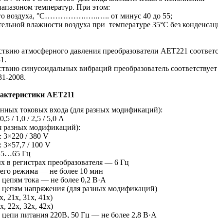
апазоном температур. При этом:
го воздуха, °С…………….…..….. от минус 40 до 55;
ительной влажности воздуха при
температуре 35°С без конденсац
ствию атмосферного давления преобразователи AET221 соответ
1.
ствию синусоидальных вибраций преобразователь соответствует
1-2008.
рактеристики AET211
анных токовых входа (для разных модификаций):
5 / 1,0 / 2,5 / 5,0 А
я разных модификаций):
 3×220 / 380 V
 3×57,7 / 100 V
 45…65 Гц
х в регистрах преобразователя — 6 Гц
его режима — не более 10 мин
цепям тока — не более 0,2 В·А
 цепям напряжения (для разных модификаций)
, 21х, 31х, 41х)
, 22х, 32х, 42х)
цепи питания 220В, 50 Гц — не более 2,8 В·А