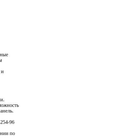
и
нные
м
 и
и.
можность
анель.
4254-96
оянии
по