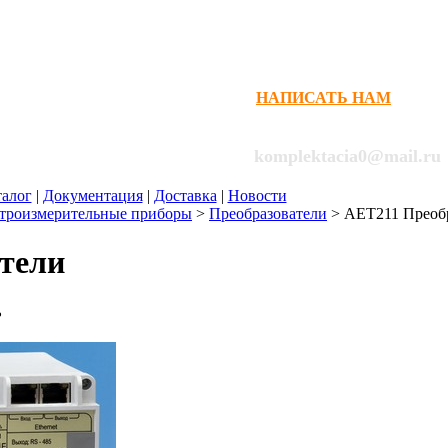
НАПИСАТЬ НАМ
НЕ ДОЗВОНИЛИСЬ?
+7(916)122-10-25
komplektacia0@mail.ru
талог
|
Документация
|
Доставка
|
Новости
троизмерительные приборы
>
Преобразователи
>
AET211 Преобр
тели
ь