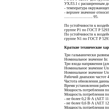
УХЛ3.1 с расширенным ди
- температура окружающе
- верхнее значение относ
…………………. 95.
По устойчивости к воздей
группе Р1 по ГОСТ Р 5293
По устойчивости к воздей
группе N1 по ГОСТ Р 5293
Краткие технические ха
Три гальванически развяз
Номинальное значение In: 0,
Три входа напряжения (дл
Номинальное значение Un:
Номинальное значение Un:
Рабочий диапазон частот
Частота обновления данны
Время установления рабоч
Мощность потребления по 
Мощность потребления по
- не более 0,2 В·А (АЕТ 11х
- не более 0,6 В·А (АЕТ 12х
Мощность потребления по 