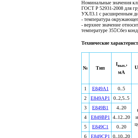
Номинальные значения кли
ГОСТ Р 52931-2008 для гр
УХЛ3.1 с расширенным ди
- температура окружающ
- верхнее значение относ
температуре 35Сбез к
Технические характерис
I
,
вых.
№
Тип
мА
1
Е849А1
0..5
2
Е849АР1
0..2,5..5
3
Е849В1
4..20
4
Е849ВР1
4..12..20
и
ц
5
Е849С1
0..20
6
Е849СР1
0..10..20