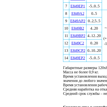
7
Е849ЕР1
-5..0..5
8
Е849А2
0..5
9
Е849АР2
0..2,5..5
~
10
Е849В2
4..20
11
Е849ВР2
4..12..20
(
12
Е849С2
0..20
-
13
Е849СР2
0..10..20
14
Е849ЕР2
-5..0..5
Габаритные размеры 120х
Масса не более 0,9 кг.
Время установления выход
значения до любого значен
Время установления рабоч
Средняя наработка на отказ
Средний срок службы – не 