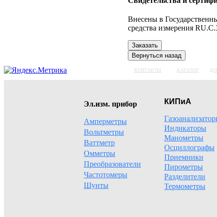
Свидетельства и сертиф
Внесены в Государственны
средства измерения RU.C.
КОНТАКТЫ
КАТАЛОГ
ДО
КИПиА
Эл.изм. прибор
Газоанализато
Амперметры
Индикаторы
Вольтметры
Манометры
Ваттметр
Осциллографы
Омметры
Приемники
Преобразователи
Пирометры
Частотомеры
Разделители
Шунты
Термометры