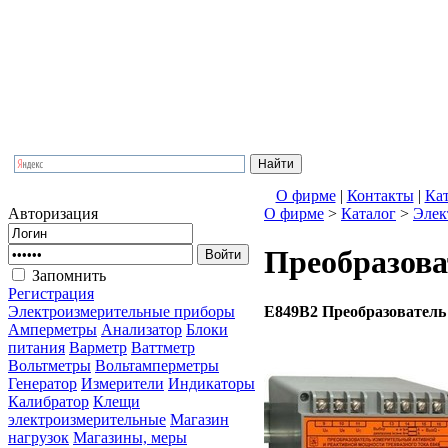
ООО Фирма
Комплектация
Прайс-лист
О фирме
|
Контакты
|
Кa
Авторизация
О фирме
>
Кaталог
>
Элек
Преобразова
Запомнить
Регистрация
Е849В2 Преобразователь
Электроизмерительные приборы
Амперметры
Анализатор
Блоки
питания
Варметр
Ваттметр
Вольтметры
Вольтамперметры
Генератор
Измерители
Индикаторы
Калибратор
Клещи
электроизмерительные
Магазин
нагрузок
Магазины, меры