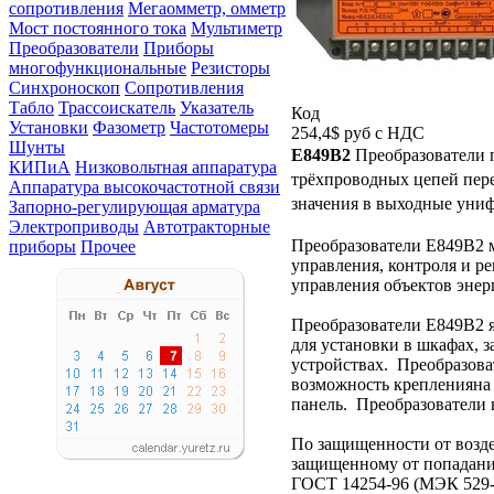
сопротивления
Мегаомметр, омметр
Мост постоянного тока
Мультиметр
Преобразователи
Приборы
многофункциональные
Резисторы
Синхроноскоп
Сопротивления
Табло
Трассоискатель
Указатель
Код
Установки
Фазометр
Частотомеры
254,4$
руб с НДС
Шунты
Е849В2
Преобразователи 
КИПиА
Низковольтная аппаратура
трёхпроводных цепей пере
Аппаратура высокочастотной связи
значения в выходные уни
Запорно-регулирующая арматура
Электроприводы
Автотракторные
Преобразователи
Е849В2
м
приборы
Прочее
управления, контроля и р
управления объектов эне
Преобразователи
Е849В2
я
для установки в шкафах, 
устройствах.
Преобразова
возможность креплениян
панель.
Преобразователи 
По защищенности от возд
защищенному от попадания
ГОСТ 14254-96 (МЭК 529-